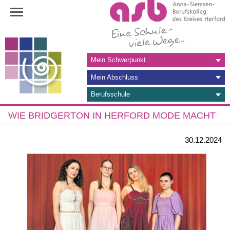
Navigation
Mein Schwerpunkt
überspringen
Mein Abschluss
Berufsschule
WIE BRIDGERTON IN HERFORD MODE MACHT
30.12.2024