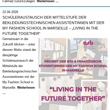
Stadtradeln
Fahrrad zurückzulegen.
Weiterlesen …
2026
22.04.2026
SCHÜLERAUSTAUSCH DER MITTELSTUFE DER
BEKLEIDUNGSTECHNISCHEN ASSISTENTINNEN MIT DER
MY FASHION SCHOOL IN MARSEILLE – „LIVING IN THE
FUTURE TOGETHER“
Gemeinsam in die
Zukunft blicken – unter
diesem Motto stand der
diesjährige
Schüleraustausch der
Mittelstufe der
Bekleidungstechnischen
Assistentinnen mit der
My Fashion School in
Marseille.
Weiterlesen
Schüleraustausch
…
der
Mittelstufe
der