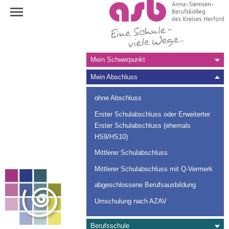
Navigation
Mein Schwerpunkt
überspringen
Mein Abschluss
ohne Abschluss
Erster Schulabschluss oder Erweiterter
Erster Schulabschluss (ehemals
HS9/HS10)
Mittlerer Schulabschluss
Mittlerer Schulabschluss mit Q-Vermerk
abgeschlossene Berufsausbildung
Umschulung nach AZAV
Berufsschule