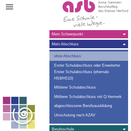
Navigation
Mein Schwerpunkt
überspringen
Mein Abschluss
ohne Abschluss
Erster Schulabschluss oder Erweiterter
Erster Schulabschluss (ehemals
HS9/HS10)
Mittlerer Schulabschluss
Mittlerer Schulabschluss mit Q-Vermerk
abgeschlossene Berufsausbildung
Umschulung nach AZAV
Berufsschule