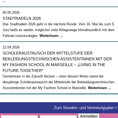
Abschlussfeier
…
2026
05.05.2026
STADTRADELN 2026
Das Stadtradeln 2026 geht in die nächste Runde: Vom 16. Mai bis zum 5.
Juni heißt es wieder, möglichst viele Alltagswege klimafreundlich mit dem
Stadtradeln
Fahrrad zurückzulegen.
Weiterlesen …
2026
22.04.2026
SCHÜLERAUSTAUSCH DER MITTELSTUFE DER
BEKLEIDUNGSTECHNISCHEN ASSISTENTINNEN MIT DER
MY FASHION SCHOOL IN MARSEILLE – „LIVING IN THE
FUTURE TOGETHER“
Gemeinsam in die Zukunft blicken – unter diesem Motto stand der
diesjährige Schüleraustausch der Mittelstufe der Bekleidungstechnischen
Sch
Assistentinnen mit der My Fashion School in Marseille.
Weiterlesen …
der
Mitt
der
Zum Stunden- und Vertretungsplan >
Bek
Anmelden
Ass