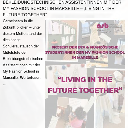
BEKLEIDUNGSTECHNISCHEN ASSISTENTINNEN MIT DER
MY FASHION SCHOOL IN MARSEILLE – „LIVING IN THE
FUTURE TOGETHER“
Gemeinsam in die
Zukunft blicken – unter
diesem Motto stand der
diesjährige
Schüleraustausch der
Mittelstufe der
Bekleidungstechnischen
Assistentinnen mit der
My Fashion School in
Marseille.
Weiterlesen
Schüleraustausch
…
der
Mittelstufe
der
Bekleidungstechnischen
Assistentinnen
mit
der