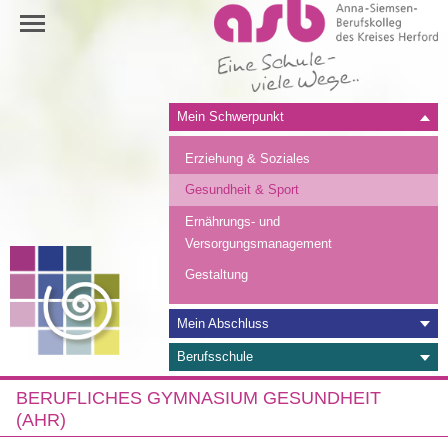
Navigation
Mein Schwerpunkt
überspringen
Erziehung & Soziales
Gesundheit & Sport
Ernährungs- und
Versorgungsmanagement
Gestaltung
Mein Abschluss
Berufsschule
BERUFLICHES GYMNASIUM GESUNDHEIT
(AHR)