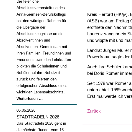
Die feierliche
Abschlussveranstaltung des
Kreis Herford (HK/jv).
Anna-Siemsen-Berufskollegs
(ASB) war am Freitag O
bot den würdigen Rahmen für
eröffnete den Nachmitta
die Übergabe der
Laurenz sang ihr ein S
Abschlusszeugnisse an die
und wippte mit und man
Absolventinnen und
Absolventen. Gemeinsam mit
Landrat Jürgen Müller 
ihren Familien, Freundinnen und
Powerfrau«, sagte der 
Freunden sowie den Lehrkräften
blickten die Schülerinnen und
Auch ihre Schüler kame
Schüler auf ihre Schulzeit
bei Doris Römer immer 
zurück und feierten den
Seit 1978 war Römer am
erfolgreichen Abschluss eines
unterrichtet. 1999 wurd
wichtigen Lebensabschnitts.
Erst mal werde ich ve
Abschlussfeier
Weiterlesen …
2026
05.05.2026
Zurück
STADTRADELN 2026
Das Stadtradeln 2026 geht in
die nächste Runde: Vom 16.