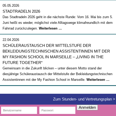
05.05.2026
STADTRADELN 2026
Das Stadtradeln 2026 geht in die nächste Runde: Vom 16. Mai bis zum 5.
Juni heißt es wieder, möglichst viele Alltagswege klimafreundlich mit dem
Stadtradeln
Fahrrad zurückzulegen.
Weiterlesen …
2026
22.04.2026
SCHÜLERAUSTAUSCH DER MITTELSTUFE DER
BEKLEIDUNGSTECHNISCHEN ASSISTENTINNEN MIT DER
MY FASHION SCHOOL IN MARSEILLE – „LIVING IN THE
FUTURE TOGETHER“
Gemeinsam in die Zukunft blicken – unter diesem Motto stand der
diesjährige Schüleraustausch der Mittelstufe der Bekleidungstechnischen
Sch
Assistentinnen mit der My Fashion School in Marseille.
Weiterlesen …
der
Mitt
der
Zum Stunden- und Vertretungsplan >
Bek
Anmelden
Ass
mit