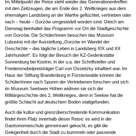
Im Mittelpunkt der Reise steht wieder das Generationentreffen
mit den Zeitzeugen, die am Ende des 2. Weltkrieges aus dem
ehemaligen Landsberg an der Warthe geflüchtet, vertrieben oder
nach – heute – Gorzów umgesiedelt worden sind. Gleich am
Dienstag beinhaltet das Programm vor Ort die Stadtgeschichte
von Gorzów. Die Schüler/innen besuchen das Museum
Lubuskie mit der Ausstellung „Gorzów im Wandel der
Geschichte – das tägliche Leben in Landsberg XIX und XX
Jahrhundert“. Es folgt der Besuch der KZ-Gedenkstätte
Sonnenburg bei Küstrin, in der u.a. der Schriftsteller und
Friedensnobelpreisträger Carl von Ossietzky inhaftiert war. Im
Haus der Stiftung Brandenburg in Fürstenwalde können die
Schüler/innen nach Spuren der Vertriebenen forschen und sich
im Museum Seelower Höhen widmen sie sich der
Militärgeschichte des 2. Weltkrieges, denn in Seelow hat die
größte Schlacht auf deutschem Boden stattgefunden.
Auch die kultur-und grenzüberschreitende Kommunikation
findet ihren Platz innerhalb dieser Reise: es wird in der
Gastronomieschule gemeinsam gekocht, es gibt die
Gelegenheit durch die Stadt zu bummeln oder passende