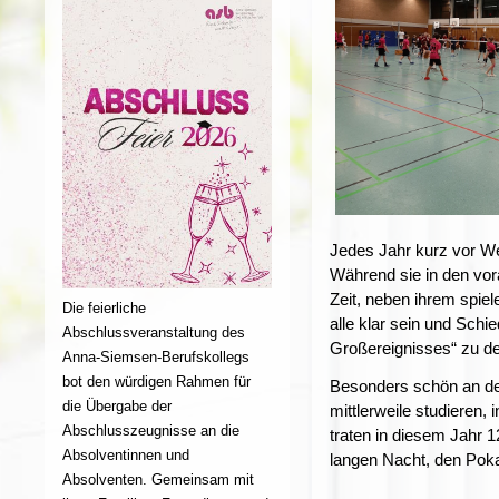
Jedes Jahr kurz vor Wei
Während sie in den vora
Zeit, neben ihrem spie
Die feierliche
alle klar sein und Schi
Abschlussveranstaltung des
Großereignisses“ zu de
Anna-Siemsen-Berufskollegs
bot den würdigen Rahmen für
Besonders schön an der
die Übergabe der
mittlerweile studieren,
Abschlusszeugnisse an die
traten in diesem Jahr 
Absolventinnen und
langen Nacht, den Poka
Absolventen. Gemeinsam mit