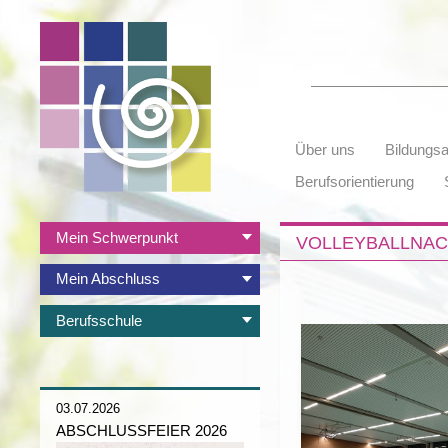
Suchbegriffe
Navigation
Über uns
Bildungs
überspringen
Berufsorientierung
Navigation
Mein Schwerpunkt
VOLLEYBALLNAC
überspringen
Mein Abschluss
Berufsschule
03.07.2026
ABSCHLUSSFEIER 2026