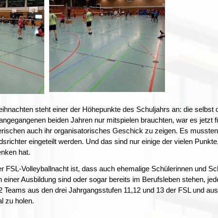
hnachten steht einer der Höhepunkte des Schuljahrs an: die selbst org
ngegangenen beiden Jahren nur mitspielen brauchten, war es jetzt für
lerischen auch ihr organisatorisches Geschick zu zeigen. Es mussten 
edsrichter eingeteilt werden. Und das sind nur einige der vielen Punkt
nken hat.
 FSL-Volleyballnacht ist, dass auch ehemalige Schülerinnen und Sc
 in einer Ausbildung sind oder sogar bereits im Berufsleben stehen, je
12 Teams aus den drei Jahrgangsstufen 11,12 und 13 der FSL und a
l zu holen.