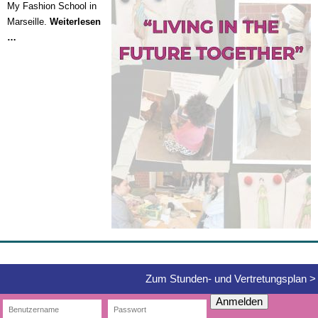
My Fashion School in
Marseille.
Weiterlesen
Schüleraustausch
…
der
Mittelstufe
der
Bekleidungstechnischen
Assistentinnen
mit
der
My
Fashion
School
in
Marseille
–
„Living
in
Zum Stunden- und Vertretungsplan >
the
Anmelden
Future
Together“