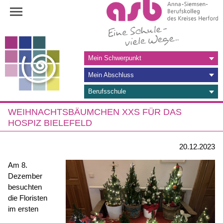
Navigation
Mein Schwerpunkt
überspringen
Mein Abschluss
Berufsschule
WEIHNACHTSBÄUMCHEN XXS FÜR DAS
HOSPIZ BIELEFELD
20.12.2023
Am 8.
Dezember
besuchten
die Floristen
im ersten