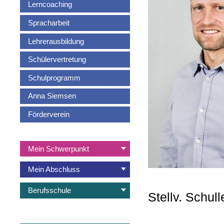
Lerncoaching
Spracharbeit
Lehrerausbildung
Schülervertretung
Schulprogramm
Anna Siemsen
Förderverein
Navigation
Mein Schwerpunkt
überspringen
Mein Abschluss
Berufsschule
Stellv. Schull