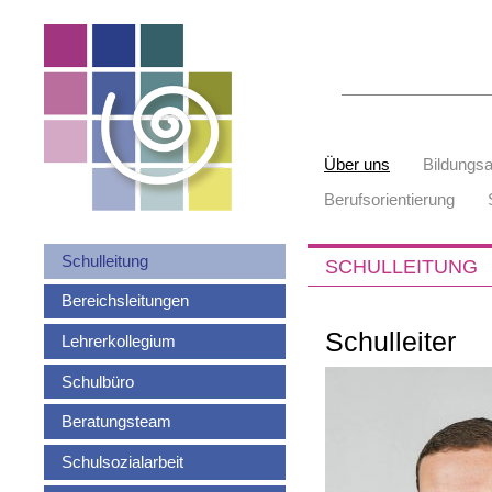
Suchbegriffe
Navigation
Über uns
Bildungs
überspringen
Berufsorientierung
Navigation
Schulleitung
SCHULLEITUNG
überspringen
Bereichsleitungen
Schulleiter
Lehrerkollegium
Schulbüro
Beratungsteam
Schulsozialarbeit