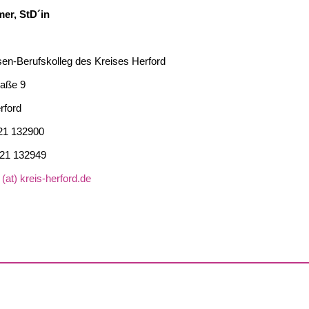
er, StD´in
n-Berufskolleg des Kreises Herford
aße 9
rford
21 132900
1 132949
(at) kreis-herford.de