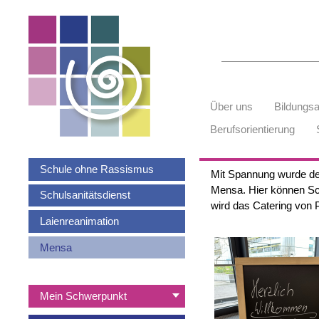
Suchbegriffe
Navigation
Über uns
Bildungs
überspringen
Berufsorientierung
Navigation
Schule ohne Rassismus
Mit Spannung wurde der
überspringen
Mensa. Hier können Sc
Schulsanitätsdienst
wird das Catering von
Laienreanimation
Mensa
Navigation
Mein Schwerpunkt
überspringen